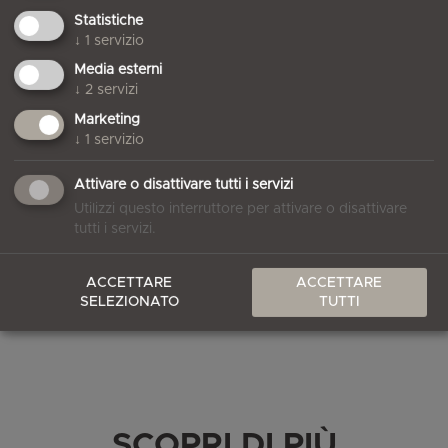
Statistiche
↓
1
servizio
Media esterni
↓
2
servizi
Marketing
↓
1
servizio
Attivare o disattivare tutti i servizi
Utilizzi questo interruttore per attivare o disattivare
tutti i servizi.
ACCETTARE
ACCETTARE
SELEZIONATO
TUTTI
SCOPRI DI PIÙ